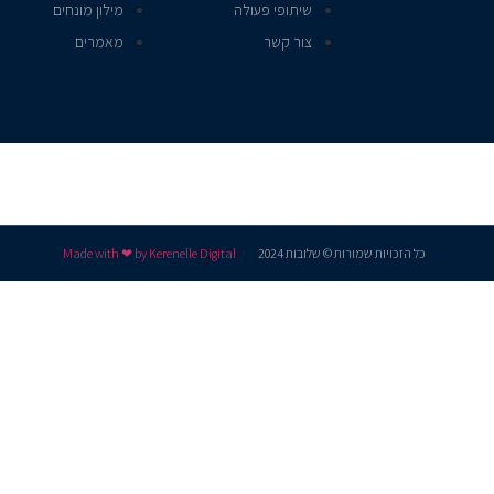
שיתופי פעולה
מילון מונחים
צור קשר
מאמרים
כל הזכויות שמורות © שלובות 2024
Made with ❤ by Kerenelle Digital