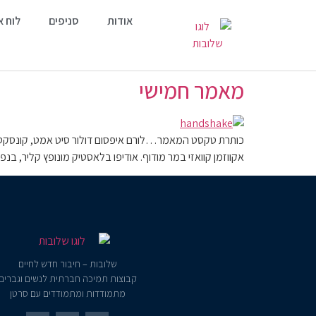
אודות
סניפים
לוח א
מאמר חמישי
כותרת טקסט המאמר…לורם איפסום דולור סיט אמט, קונסקטורר א
אקווזמן קוואזי במר מודוף. אודיפו בלאסטיק מונופץ קליר, בנ
שלובות – חיבור חדש לחיים
קבוצות תמיכה חברתית לנשים וגברים
מתמודדות ומתמודדים עם סרטן