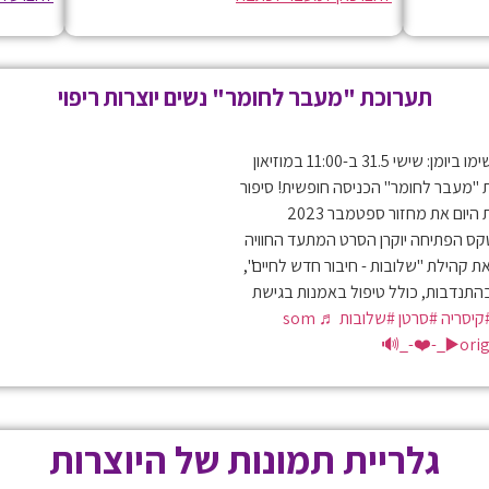
תערוכת "מעבר לחומר" נשים יוצרות ריפוי
שימו ביומן: שישי 31.5 ב-11:00 במוזיאון
 "מעבר לחומר" הכניסה חופשית! סיפור
מסען של 16 היוצרות שמסיימות היום את מחזור ספטמבר 2023
בטקס הפתיחה יוקרן הסרט המתעד החוויה
את קהילת "שלובות - חיבור חדש לחיים",
 בהתנדבות, כולל טיפול באמנות בגישת
קיסריה
#סרטן
#שלובות
♬ som
origi
גלריית תמונות של היוצרות