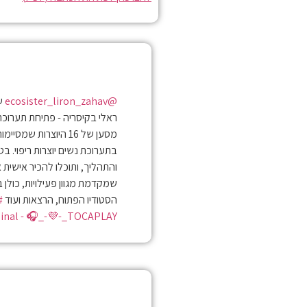
@ecosister_liron_zahav
ראלי בקיסריה - פתיחת תערוכת
בתערוכת נשים יוצרות ריפוי. 
והתהליך, ותוכלו להכיר אישית 
שמקדמת מגוון פעילויות, כולן
הסטודיו הפתוח, הרצאות ועוד
#
nal - 🎧_-💜-_TOCAPLAY▶️_-❤️-_🔊