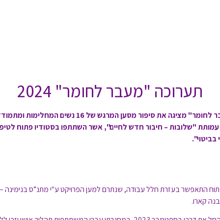
תערוכה "מעבר לחומר" 2024
התערוכה "מעבר לחומר" מציגה את סיפור מסען המרגש של 16 נש
עמותת "שלובות – חיבור חדש לחיים", אשר השתתפו בסטודיו פתוח לטיפ
 בביטוי".
פתוח התאפשר בעזרת חלל עבודה, שנתרם למען הפרויקט ע"י מתנ”ס בנימינה –
נה קארו.
הסטודיו הפתוח החל את דרכו בספטמבר 2023. במסגרתו עברו המשתתפות תהליך אישי וז