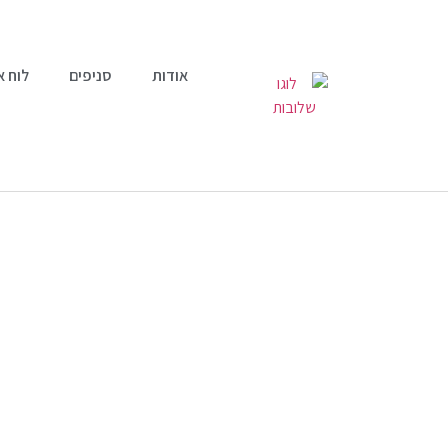
אודות
סניפים
לוח א