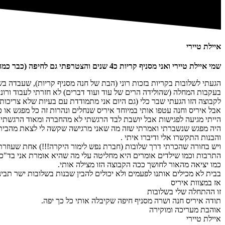
איילת טיירי
שמי איילת טיירי ואני מסניף קריות כ4 שנים והצטרפתי גם לחיפה (כבר כמה חודשים).
הגעתי לשלובות בקריות בזכות רוני (הבת של חנה מסניף קריות), שעבדה ב
בעקבות המחלה (שהולידה הרים של עוד ועוד דברים) לא חזרתי לעבוד ורוני
לקבוצה הזו הגעתי שבר כלי (גם היום אני מתמודדת עם בעיות שלא צריכות להיות לאף אחד ובטח לא לבחורה
אבל איריס וחנה עטפו אותי במיוחד איריס שנחלים ונהרות זה כל מפגש או כ
הייתי מגיעה לפגישות אבל יושבת לבד הרגשתי לא מהחברה ומאוד הרגשתי 
היה מפגש שנשברתי ואמרתי שזה מה שאני מרגישה שקשה לי לצאת מהבית וואו
והבנות התקשרו אלי ודיברו איתי .
ויש בחורה שהכרתי דרך שלובות (חברת נפש לימור היקרה!!!) אחת שעוזרת 
התרבות וכמו שילדים אומרים היא מחליטה עלי מה שהיא אומרת אני בד"כ
כמו יציאה מהאור לחושך ככה הקבוצה הזו מצילה אותי.
בבית לא מכילים אותנו לפעמים ולא יכולים להבין שבנות בשלובות ישר תבינ
אז במצוות איריס
זו ההתחלה שלי בשלובות
תודה איריס חנה ושרה מסניף חיפה שקיבלה אותי כל כך יפה.
אוהבת מעריכה ומוקירה
איילת טיירי