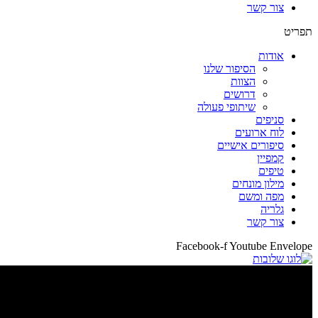
צור קשר
תפריט
אודות
הסיפור שלנו
הצוות
דרושים
שיתופי פעולה
סניפים
לוח ארועים
סיפורים אישיים
קמפיין
טיפים
מילון מונחים
מפה ומשם
גלריה
צור קשר
Facebook-f
Youtube
Envelope