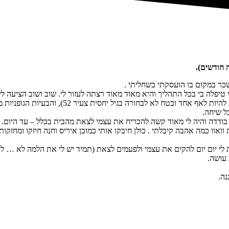
שכר במקום בו הועסקתי כשחליתי .
 טיפלה בי בכל התהליך והיא מאוד מאוד רצתה לעזור לי. שוב ושוב הציעה לי
 בגיל יחסית צעיר 52), והבעיות הגופניות משליכות על הנפשיות וקשה לי.
ל שיחה.
בודדה והיה לי מאוד קשה להכריח את עצמי לצאת מהבית בכלל – עד היום.
ו כמה אהבה קיבלתי . כולן חיבקו אותי כמובן איריס וחנה חיזקו ומחזקות
לי יום יום להקים את עצמי ולפעמים לצאת (תמיד יש לי את הלמה לא … לה
 עושה.
נה.