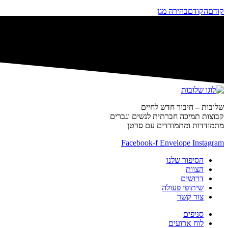
קודם
הקודם
בהירה מגן
שלובות – חיבור חדש לחיים
קבוצות תמיכה חברתית לנשים וגברים
מתמודדות ומתמודדים עם סרטן
Facebook-f
Envelope
Instagram
הסיפור שלנו
הצוות
דרושים
שיתופי פעולה
צור קשר
סניפים
לוח ארועים