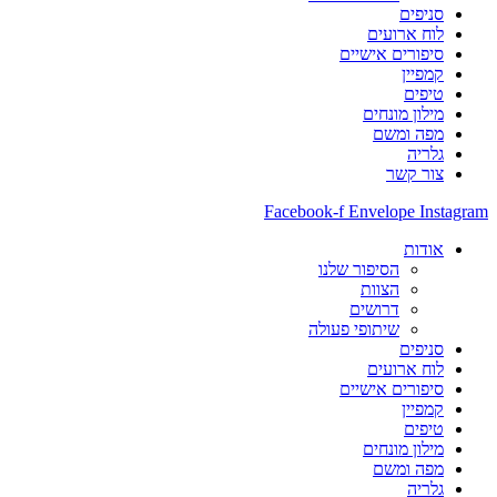
סניפים
לוח ארועים
סיפורים אישיים
קמפיין
טיפים
מילון מונחים
מפה ומשם
גלריה
צור קשר
Facebook-f
Envelope
Instagram
אודות
הסיפור שלנו
הצוות
דרושים
שיתופי פעולה
סניפים
לוח ארועים
סיפורים אישיים
קמפיין
טיפים
מילון מונחים
מפה ומשם
גלריה